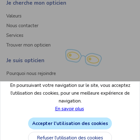
Je cherche mon opticien
Valeurs
Nous contacter
Services
Trouver mon opticien
Je suis opticien
Pourquoi nous rejoindre
Nous contacter
En poursuivant votre navigation sur le site, vous acceptez
Liste des magasins
l'utilisation des cookies, pour une meilleure expérience de
navigation.
En savoir plus
Accepter l'utilisation des cookies
Mentions légales & conditions d’utilisation du site
Refuser l'utilisation des cookies