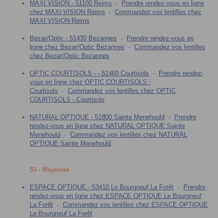
MAXI VISION - 51100 Reims
-
Prendre rendez-vous en ligne
chez MAXI VISION Reims
-
Commandez vos lentilles chez
MAXI VISION Reims
Bezan'Optic - 51430 Bezannes
-
Prendre rendez-vous en
ligne chez Bezan'Optic Bezannes
-
Commandez vos lentilles
chez Bezan'Optic Bezannes
OPTIC COURTISOLS - - 51460 Courtisols
-
Prendre rendez-
vous en ligne chez OPTIC COURTISOLS -
Courtisols
-
Commandez vos lentilles chez OPTIC
COURTISOLS - Courtisols
NATURAL OPTIQUE - 51800 Sainte Menehould
-
Prendre
rendez-vous en ligne chez NATURAL OPTIQUE Sainte
Menehould
-
Commandez vos lentilles chez NATURAL
OPTIQUE Sainte Menehould
53 - Mayenne
ESPACE OPTIQUE - 53410 Le Bourgneuf La Forêt
-
Prendre
rendez-vous en ligne chez ESPACE OPTIQUE Le Bourgneuf
La Forêt
-
Commandez vos lentilles chez ESPACE OPTIQUE
Le Bourgneuf La Forêt