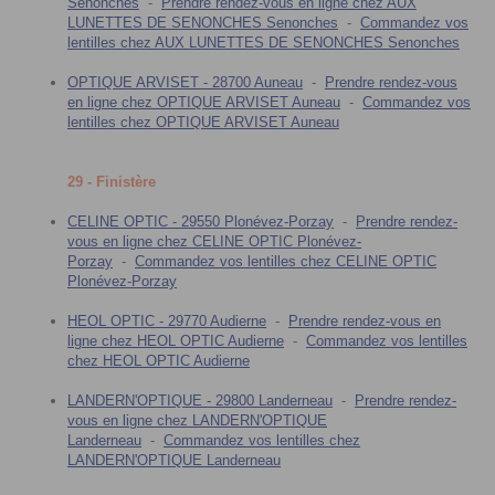
Senonches
-
Prendre rendez-vous en ligne chez AUX
LUNETTES DE SENONCHES Senonches
-
Commandez vos
lentilles chez AUX LUNETTES DE SENONCHES Senonches
OPTIQUE ARVISET - 28700 Auneau
-
Prendre rendez-vous
en ligne chez OPTIQUE ARVISET Auneau
-
Commandez vos
lentilles chez OPTIQUE ARVISET Auneau
29 - Finistère
CELINE OPTIC - 29550 Plonévez-Porzay
-
Prendre rendez-
vous en ligne chez CELINE OPTIC Plonévez-
Porzay
-
Commandez vos lentilles chez CELINE OPTIC
Plonévez-Porzay
HEOL OPTIC - 29770 Audierne
-
Prendre rendez-vous en
ligne chez HEOL OPTIC Audierne
-
Commandez vos lentilles
chez HEOL OPTIC Audierne
LANDERN'OPTIQUE - 29800 Landerneau
-
Prendre rendez-
vous en ligne chez LANDERN'OPTIQUE
Landerneau
-
Commandez vos lentilles chez
LANDERN'OPTIQUE Landerneau