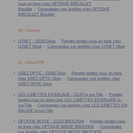
vous en ligne chez OPTIQUE BREUILLET
Breuillet
-
Commandez vos lentilles chez OPTIQUE
BREUILLET Breuillet
19 - Corrèze
LU'NET - 19130 Objat
-
Prendre rendez-vous en ligne chez
LU'NET Objat
-
Commandez vos lentilles chez LU'NET Objat
21 - Côte-d'OR
GREZ OPTIC - 21000 Dijon
-
Prendre rendez-vous en ligne
chez GREZ OPTIC Dijon
-
Commandez vos lentilles chez
GREZ OPTIC Dijon
LES LUNETTES EN BALADE - 21120 Is-sur-Tille
-
Prendre
rendez-vous en ligne chez LES LUNETTES EN BALADE Is-
sur-Tille
-
Commandez vos lentilles chez LES LUNETTES EN
BALADE Is-sur-Tille
OPTIQUE MOISE - 21220 BROCHON
-
Prendre rendez-vous
en ligne chez OPTIQUE MOISE BROCHON
-
Commandez
vos lentilles chez OPTIQUE MOISE BROCHON