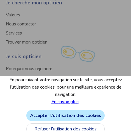
Je cherche mon opticien
Valeurs
Nous contacter
Services
Trouver mon opticien
Je suis opticien
Pourquoi nous rejoindre
Nous contacter
En poursuivant votre navigation sur le site, vous acceptez
Liste des magasins
l'utilisation des cookies, pour une meilleure expérience de
navigation.
En savoir plus
Accepter l'utilisation des cookies
Mentions légales & conditions d’utilisation du site
Refuser l'utilisation des cookies