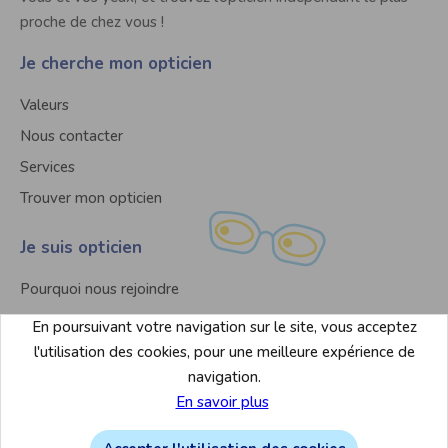
proche de chez vous !
Je cherche mon opticien
Valeurs
Nous contacter
Services
Trouver mon opticien
Je suis opticien
Pourquoi nous rejoindre
Nous contacter
En poursuivant votre navigation sur le site, vous acceptez
Liste des magasins
l'utilisation des cookies, pour une meilleure expérience de
navigation.
En savoir plus