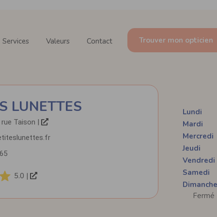
Trouver mon opticien
Services
Valeurs
Contact
ES LUNETTES
Lundi
 rue Taison |
Mardi
Mercredi
iteslunettes.fr
Jeudi
65
Vendredi
Samedi
5.0 |
Dimanch
Fermé