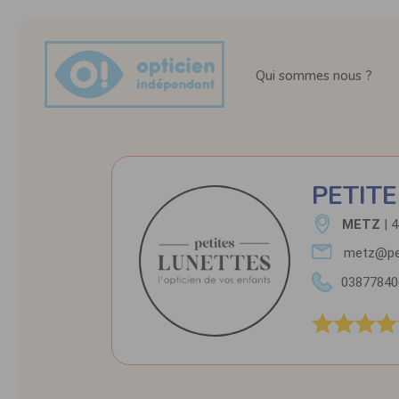
Qui sommes nous ?
PETIT
METZ
| 4
metz@pet
03877840