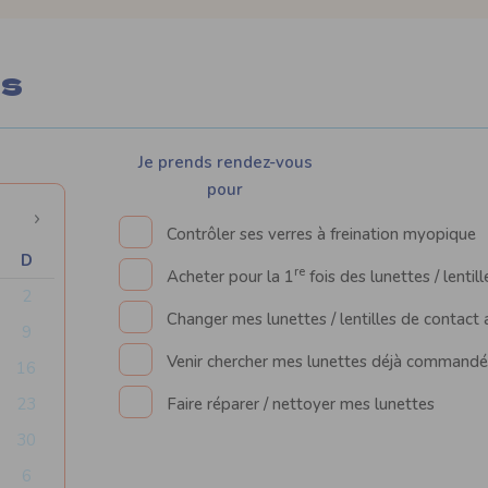
us
Je prends rendez-vous
pour
Contrôler ses verres à freination myopique
D
re
Acheter pour la 1
fois des lunettes / lentil
2
Changer mes lunettes / lentilles de contact 
9
Venir chercher mes lunettes déjà commandé
16
23
Faire réparer / nettoyer mes lunettes
30
6