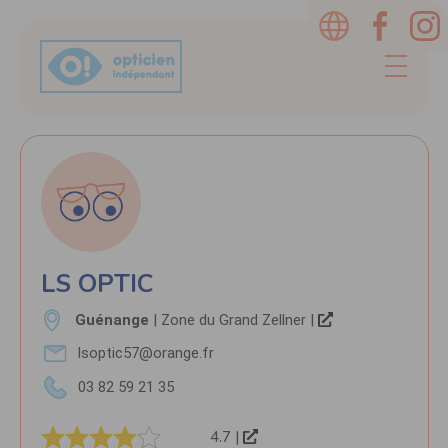
LS OPTIC
Guénange
| Zone du Grand Zellner |
lsoptic57@orange.fr
03 82 59 21 35
4.7 |