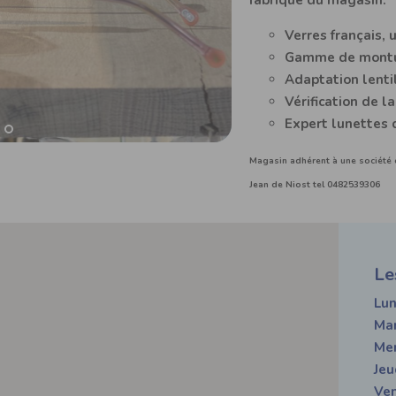
fabrique du magasin.
Verres français, 
Gamme de montur
Adaptation lenti
Vérification de l
Expert lunettes 
Magasin adhérent à une société
Jean de Niost tel 0482539306
Le
Lun
Ma
Mer
Jeu
Ve