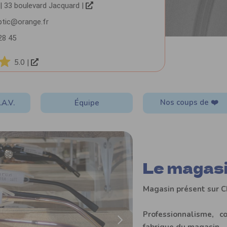
| 33 boulevard Jacquard |
ptic@orange.fr
28 45
5.0 |
Nos coups de ❤️
.A.V.
Équipe
Le magas
Magasin présent sur
C
Professionnalisme, c