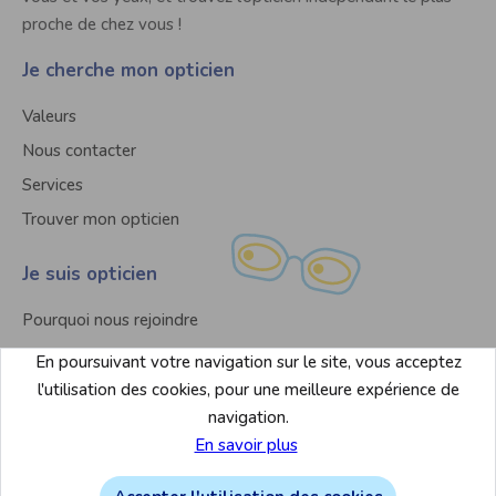
proche de chez vous !
Je cherche mon opticien
Valeurs
Nous contacter
Services
Trouver mon opticien
Je suis opticien
Pourquoi nous rejoindre
Nous contacter
En poursuivant votre navigation sur le site, vous acceptez
Liste des magasins
l'utilisation des cookies, pour une meilleure expérience de
navigation.
En savoir plus